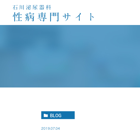
淋病
クラミジア感染症
梅
性器ガンジダ
BLOG
2019.07.04