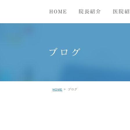
HOME
院長紹介
医院
毒
性器ヘルペス
尖圭コンジローマ
トリコ
ブログ
ブログ
HOME