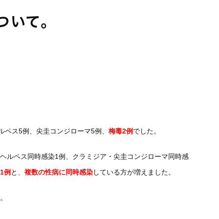
ついて。
ルペス5例、尖圭コンジローマ5例、
梅毒2例
でした。
器ヘルペス同時感染1例、クラミジア・尖圭コンジローマ同時感
1例
と、
複数の性病に同時感染
している方が増えました。
。