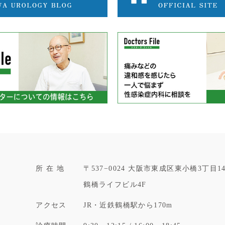
所 在 地
〒537−0024
大阪市東成区東小橋3丁目14
鶴橋ライフビル4F
アクセス
JR・近鉄鶴橋駅から170m