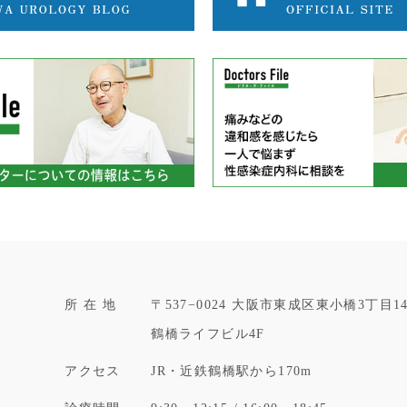
所 在 地
〒537−0024
大阪市東成区東小橋3丁目14
鶴橋ライフビル4F
アクセス
JR・近鉄鶴橋駅から170m