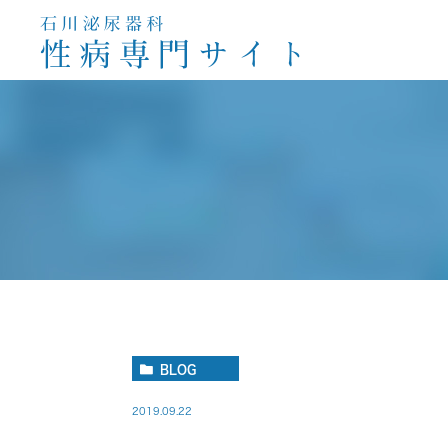
淋病
クラミジア感染症
梅
性器ガンジダ
BLOG
2019.09.22