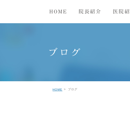
HOME
院長紹介
医院
毒
性器ヘルペス
尖圭コンジローマ
トリコ
ブログ
ブログ
HOME