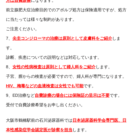
方は自費診療
になります。
前立腺肥大症治療目的でのアボルブ処方は保険適用ですが、処方
に当たっては様々な制約があります。
ご注意ください。
7、
尖圭コンジローマの治療は原則として皮膚科をご紹介
しま
す。
診断、疾患についての説明などは対応しています。
8、
女性の性病検査は原則として婦人科をご紹介
します。
子宮、膣からの検査が必要ですので、婦人科が専門になります。
HIV、梅毒などの血液検査は女性でも可能
です。
9、ED治療など
自費診療の場合には保険証の呈示は不要
です。
受付で自費診療希望をお申し出ください。
大阪市鶴橋駅前の石川泌尿器科では
日本泌尿器科学会専門医、日
本性感染症学会認定医が診察を担当
します。