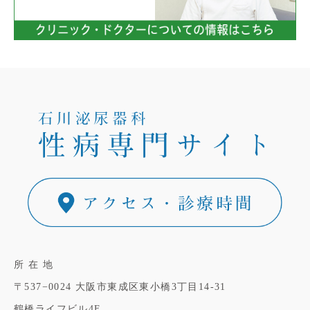
所 在 地
〒537−0024
大阪市東成区東小橋3丁目14-31
鶴橋ライフビル4F